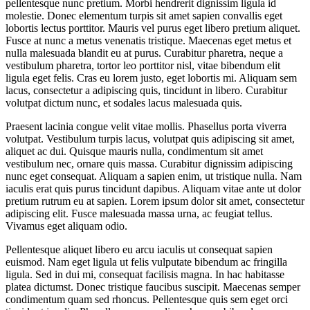
pellentesque nunc pretium. Morbi hendrerit dignissim ligula id
molestie. Donec elementum turpis sit amet sapien convallis eget
lobortis lectus porttitor. Mauris vel purus eget libero pretium aliquet.
Fusce at nunc a metus venenatis tristique. Maecenas eget metus et
nulla malesuada blandit eu at purus. Curabitur pharetra, neque a
vestibulum pharetra, tortor leo porttitor nisl, vitae bibendum elit
ligula eget felis. Cras eu lorem justo, eget lobortis mi. Aliquam sem
lacus, consectetur a adipiscing quis, tincidunt in libero. Curabitur
volutpat dictum nunc, et sodales lacus malesuada quis.
Praesent lacinia congue velit vitae mollis. Phasellus porta viverra
volutpat. Vestibulum turpis lacus, volutpat quis adipiscing sit amet,
aliquet ac dui. Quisque mauris nulla, condimentum sit amet
vestibulum nec, ornare quis massa. Curabitur dignissim adipiscing
nunc eget consequat. Aliquam a sapien enim, ut tristique nulla. Nam
iaculis erat quis purus tincidunt dapibus. Aliquam vitae ante ut dolor
pretium rutrum eu at sapien. Lorem ipsum dolor sit amet, consectetur
adipiscing elit. Fusce malesuada massa urna, ac feugiat tellus.
Vivamus eget aliquam odio.
Pellentesque aliquet libero eu arcu iaculis ut consequat sapien
euismod. Nam eget ligula ut felis vulputate bibendum ac fringilla
ligula. Sed in dui mi, consequat facilisis magna. In hac habitasse
platea dictumst. Donec tristique faucibus suscipit. Maecenas semper
condimentum quam sed rhoncus. Pellentesque quis sem eget orci