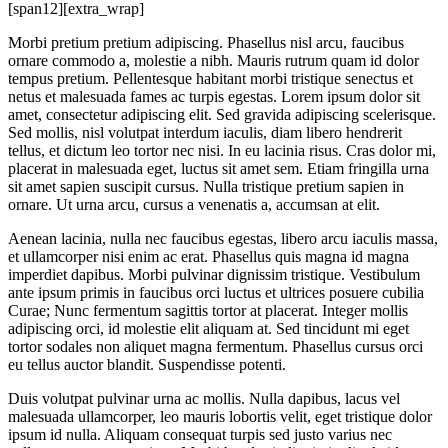
[span12][extra_wrap]
Morbi pretium pretium adipiscing. Phasellus nisl arcu, faucibus
ornare commodo a, molestie a nibh. Mauris rutrum quam id dolor
tempus pretium. Pellentesque habitant morbi tristique senectus et
netus et malesuada fames ac turpis egestas. Lorem ipsum dolor sit
amet, consectetur adipiscing elit. Sed gravida adipiscing scelerisque.
Sed mollis, nisl volutpat interdum iaculis, diam libero hendrerit
tellus, et dictum leo tortor nec nisi. In eu lacinia risus. Cras dolor mi,
placerat in malesuada eget, luctus sit amet sem. Etiam fringilla urna
sit amet sapien suscipit cursus. Nulla tristique pretium sapien in
ornare. Ut urna arcu, cursus a venenatis a, accumsan at elit.
Aenean lacinia, nulla nec faucibus egestas, libero arcu iaculis massa,
et ullamcorper nisi enim ac erat. Phasellus quis magna id magna
imperdiet dapibus. Morbi pulvinar dignissim tristique. Vestibulum
ante ipsum primis in faucibus orci luctus et ultrices posuere cubilia
Curae; Nunc fermentum sagittis tortor at placerat. Integer mollis
adipiscing orci, id molestie elit aliquam at. Sed tincidunt mi eget
tortor sodales non aliquet magna fermentum. Phasellus cursus orci
eu tellus auctor blandit. Suspendisse potenti.
Duis volutpat pulvinar urna ac mollis. Nulla dapibus, lacus vel
malesuada ullamcorper, leo mauris lobortis velit, eget tristique dolor
ipsum id nulla. Aliquam consequat turpis sed justo varius nec