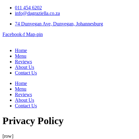
011 454 6202
info@dagraziella.co.za
74 Dunvegan Ave, Dunvegan, Johannesburg
Facebook-f
Map-pin
Home
Menu
Reviews
About Us
Contact Us
Home
Menu
Reviews
About Us
Contact Us
Privacy Policy
[row]