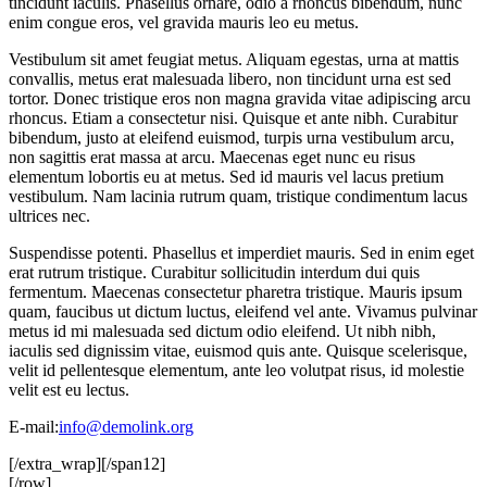
tincidunt iaculis. Phasellus ornare, odio a rhoncus bibendum, nunc
enim congue eros, vel gravida mauris leo eu metus.
Vestibulum sit amet feugiat metus. Aliquam egestas, urna at mattis
convallis, metus erat malesuada libero, non tincidunt urna est sed
tortor. Donec tristique eros non magna gravida vitae adipiscing arcu
rhoncus. Etiam a consectetur nisi. Quisque et ante nibh. Curabitur
bibendum, justo at eleifend euismod, turpis urna vestibulum arcu,
non sagittis erat massa at arcu. Maecenas eget nunc eu risus
elementum lobortis eu at metus. Sed id mauris vel lacus pretium
vestibulum. Nam lacinia rutrum quam, tristique condimentum lacus
ultrices nec.
Suspendisse potenti. Phasellus et imperdiet mauris. Sed in enim eget
erat rutrum tristique. Curabitur sollicitudin interdum dui quis
fermentum. Maecenas consectetur pharetra tristique. Mauris ipsum
quam, faucibus ut dictum luctus, eleifend vel ante. Vivamus pulvinar
metus id mi malesuada sed dictum odio eleifend. Ut nibh nibh,
iaculis sed dignissim vitae, euismod quis ante. Quisque scelerisque,
velit id pellentesque elementum, ante leo volutpat risus, id molestie
velit est eu lectus.
E-mail:
info@demolink.org
[/extra_wrap][/span12]
[/row]